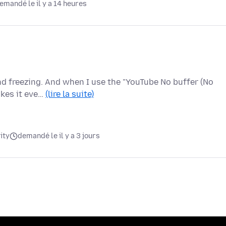
emandé le il y a 14 heures
nd freezing. And when I use the "YouTube No buffer (No
akes it eve…
(lire la suite)
ity
demandé le il y a 3 jours