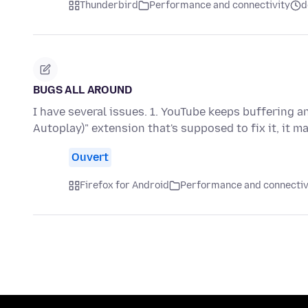
Thunderbird
Performance and connectivity
d
BUGS ALL AROUND
I have several issues. 1. YouTube keeps buffering a
Autoplay)" extension that's supposed to fix it, it m
Ouvert
Firefox for Android
Performance and connectiv