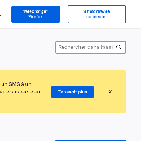
Télécharger
S’inscrire/Se
r
Firefox
connecter
 un SMS à un
ivité suspecte en
En savoir plus