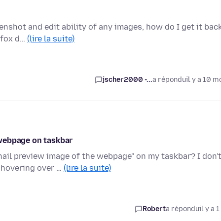
enshot and edit ability of any images, how do I get it bac
refox d…
(lire la suite)
jscher2000 -...
a répondu
il y a 10 m
 webpage on taskbar
nail preview image of the webpage" on my taskbar? I don'
 hovering over …
(lire la suite)
Robert
a répondu
il y a 1