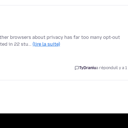
 other browsers about privacy has far too many opt-out
ated in 22 stu…
(lire la suite)
TyDraniu
a répondu
il y a 1