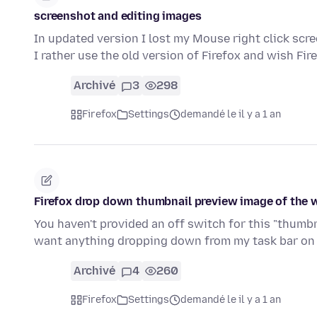
screenshot and editing images
In updated version I lost my Mouse right click scre
I rather use the old version of Firefox and wish Fi
Archivé
3
298
Firefox
Settings
demandé le il y a 1 an
Firefox drop down thumbnail preview image of the
You haven't provided an off switch for this "thumb
want anything dropping down from my task bar on
Archivé
4
260
Firefox
Settings
demandé le il y a 1 an