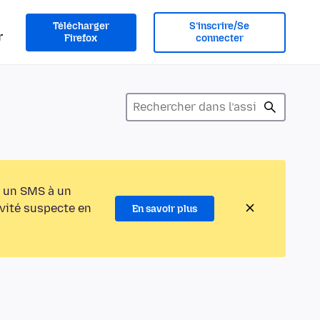
Télécharger
S’inscrire/Se
r
Firefox
connecter
 un SMS à un
ivité suspecte en
En savoir plus