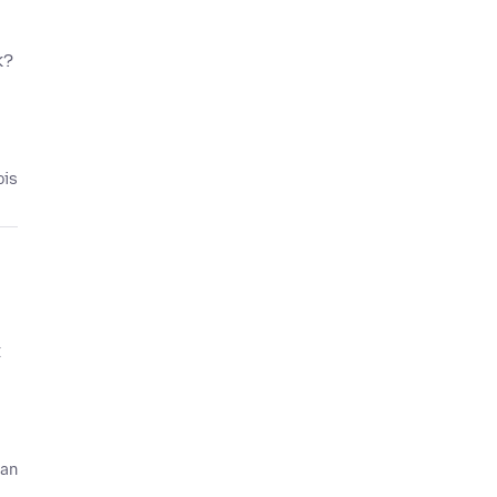
k?
ois
t
 an