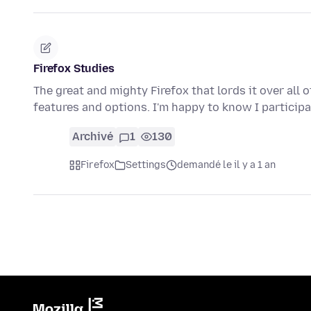
Firefox Studies
The great and mighty Firefox that lords it over all
features and options. I'm happy to know I particip
Archivé
1
130
Firefox
Settings
demandé le il y a 1 an