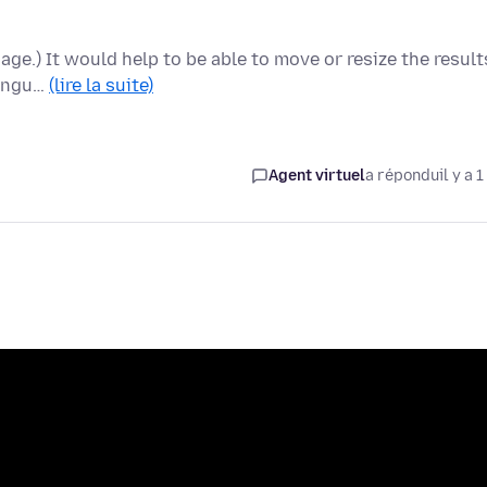
uage.) It would help to be able to move or resize the result
langu…
(lire la suite)
Agent virtuel
a répondu
il y a 1