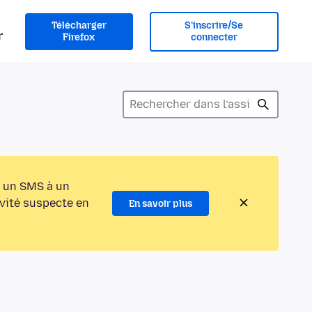
Télécharger
S’inscrire/Se
r
Firefox
connecter
 un SMS à un
ivité suspecte en
En savoir plus