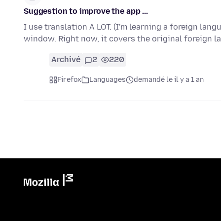
Suggestion to improve the app ...
I use translation A LOT. (I'm learning a foreign lang
window. Right now, it covers the original foreign 
Archivé
2
220
Firefox
Languages
demandé le il y a 1 an