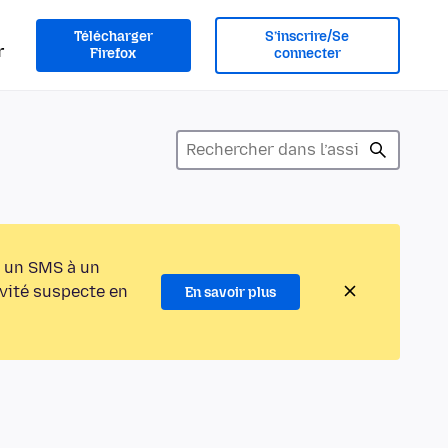
Télécharger
S’inscrire/Se
r
Firefox
connecter
 un SMS à un
ivité suspecte en
En savoir plus