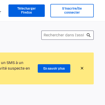
Télécharger
S’inscrire/Se
r
Firefox
connecter
 un SMS à un
ivité suspecte en
En savoir plus