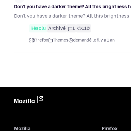
Don't you have a darker theme? All this brightness 
Don't you have a darker theme? All this brightness
Résolu
Archivé
1
110
Firefox
Themes
demandé le il y a 1 an
Mozilla
Firefox