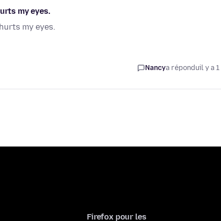
hurts my eyes.
 hurts my eyes.
Nancy
a répondu
il y a 1
Firefox pour les