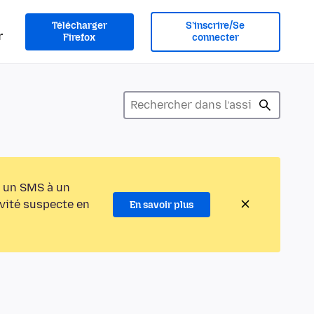
Télécharger
S’inscrire/Se
r
Firefox
connecter
 un SMS à un
ivité suspecte en
En savoir plus