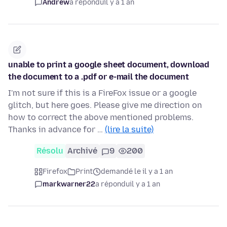
Andrew
a répondu
il y a 1 an
unable to print a google sheet document, download
the document to a .pdf or e-mail the document
I'm not sure if this is a FireFox issue or a google
glitch, but here goes. Please give me direction on
how to correct the above mentioned problems.
Thanks in advance for …
(lire la suite)
Résolu
Archivé
9
200
Firefox
Print
demandé le il y a 1 an
markwarner22
a répondu
il y a 1 an