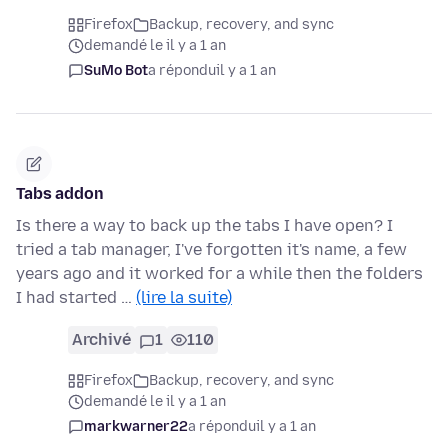
Firefox
Backup, recovery, and sync
demandé le il y a 1 an
SuMo Bot
a répondu
il y a 1 an
Tabs addon
Is there a way to back up the tabs I have open? I
tried a tab manager, I've forgotten it's name, a few
years ago and it worked for a while then the folders
I had started …
(lire la suite)
Archivé
1
110
Firefox
Backup, recovery, and sync
demandé le il y a 1 an
markwarner22
a répondu
il y a 1 an