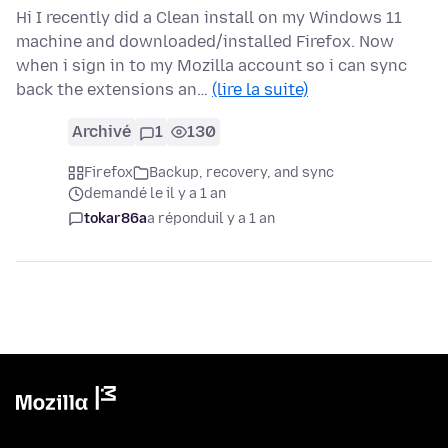
Hi I recently did a Clean install on my Windows 11
machine and downloaded/installed Firefox. Now
when i sign in to my Mozilla account so i can sync
back the extensions an…
(lire la suite)
Archivé
1
130
Firefox
Backup, recovery, and sync
demandé le il y a 1 an
tokar86a
a répondu
il y a 1 an