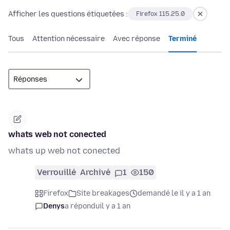
Afficher les questions étiquetées :
Firefox 115.25.0
Tous
Attention nécessaire
Avec réponse
Terminé
whats web not conected
whats up web not conected
Verrouillé
Archivé
1
150
Firefox
Site breakages
demandé le il y a 1 an
Denys
a répondu
il y a 1 an