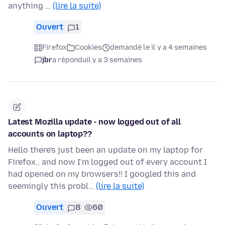
anything …
(lire la suite)
Ouvert
1
Firefox
Cookies
demandé le il y a 4 semaines
jbr
a répondu
il y a 3 semaines
Latest Mozilla update - now logged out of all
accounts on laptop??
Hello there's just been an update on my laptop for
Firefox.. and now I'm logged out of every account I
had opened on my browsers!! I googled this and
seemingly this probl…
(lire la suite)
Ouvert
8
60