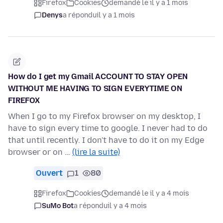
Firefox
Cookies
demandé le il y a 1 mois
Denys
a répondu
il y a 1 mois
How do I get my Gmail ACCOUNT TO STAY OPEN
WITHOUT ME HAVING TO SIGN EVERYTIME ON
FIREFOX
When I go to my Firefox browser on my desktop, I
have to sign every time to google. I never had to do
that until recently. I don't have to do it on my Edge
browser or on …
(lire la suite)
Ouvert
1
80
Firefox
Cookies
demandé le il y a 4 mois
SuMo Bot
a répondu
il y a 4 mois