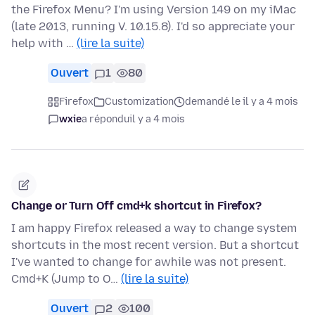
the Firefox Menu? I'm using Version 149 on my iMac
(late 2013, running V. 10.15.8). I'd so appreciate your
help with …
(lire la suite)
Ouvert
1
80
Firefox
Customization
demandé le il y a 4 mois
wxie
a répondu
il y a 4 mois
Change or Turn Off cmd+k shortcut in Firefox?
I am happy Firefox released a way to change system
shortcuts in the most recent version. But a shortcut
I've wanted to change for awhile was not present.
Cmd+K (Jump to O…
(lire la suite)
Ouvert
2
100