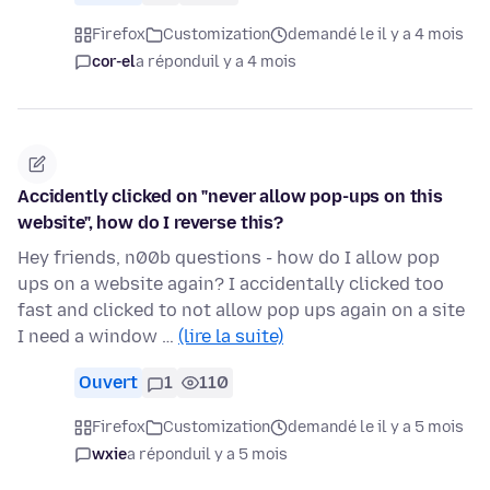
Firefox
Customization
demandé le il y a 4 mois
cor-el
a répondu
il y a 4 mois
Accidently clicked on "never allow pop-ups on this
website", how do I reverse this?
Hey friends, n00b questions - how do I allow pop
ups on a website again? I accidentally clicked too
fast and clicked to not allow pop ups again on a site
I need a window …
(lire la suite)
Ouvert
1
110
Firefox
Customization
demandé le il y a 5 mois
wxie
a répondu
il y a 5 mois