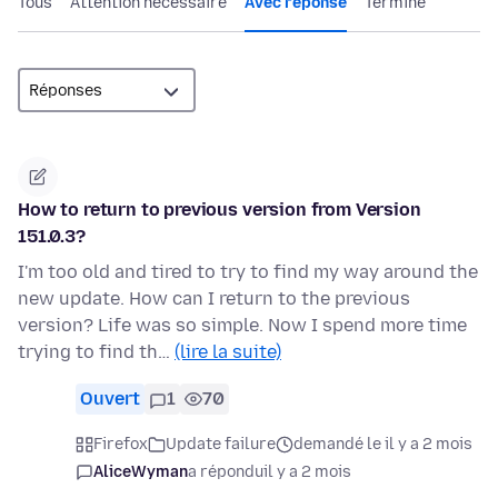
Tous
Attention nécessaire
Avec réponse
Terminé
How to return to previous version from Version
151.0.3?
I'm too old and tired to try to find my way around the
new update. How can I return to the previous
version? Life was so simple. Now I spend more time
trying to find th…
(lire la suite)
Ouvert
1
70
Firefox
Update failure
demandé le il y a 2 mois
AliceWyman
a répondu
il y a 2 mois