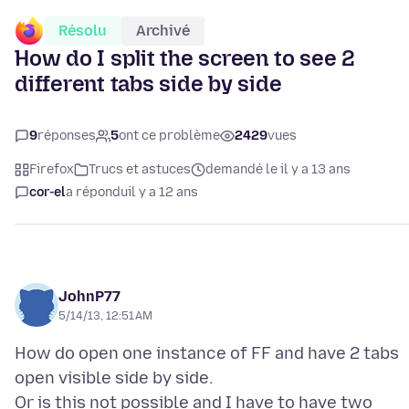
Résolu
Archivé
How do I split the screen to see 2
different tabs side by side
9
réponses
5
ont ce problème
2429
vues
Firefox
Trucs et astuces
demandé le il y a 13 ans
cor-el
a répondu
il y a 12 ans
JohnP77
5/14/13, 12:51 AM
How do open one instance of FF and have 2 tabs
open visible side by side.
Or is this not possible and I have to have two