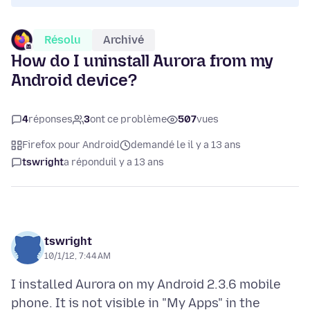
Résolu
Archivé
How do I uninstall Aurora from my
Android device?
4
réponses
3
ont ce problème
507
vues
Firefox pour Android
demandé le il y a 13 ans
tswright
a répondu
il y a 13 ans
tswright
10/1/12, 7:44 AM
I installed Aurora on my Android 2.3.6 mobile
phone. It is not visible in "My Apps" in the