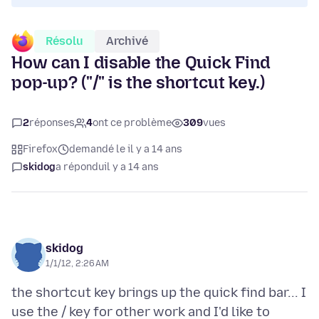
Résolu
Archivé
How can I disable the Quick Find
pop-up? ("/" is the shortcut key.)
2
réponses
4
ont ce problème
309
vues
Firefox
demandé le il y a 14 ans
skidog
a répondu
il y a 14 ans
skidog
1/1/12, 2:26 AM
the shortcut key brings up the quick find bar... I
use the / key for other work and I'd like to