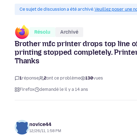
Ce sujet de discussion a été archivé.
Veuillez poser une n
Résolu
Archivé
Brother mfc printer drops top line 
printing stopped completely. Printe
Thanks
1
réponse
2
ont ce problème
130
vues
Firefox
demandé le il y a 14 ans
novice44
12/26/11, 1:58 PM