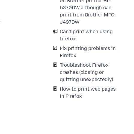
on Brother printer HL-
5370DW although can
print from Brother MFC-
J497DW
Can't print when using
firefox
Fix printing problems in
Firefox
Troubleshoot Firefox
crashes (closing or
quitting unexpectedly)
How to print web pages
in Firefox