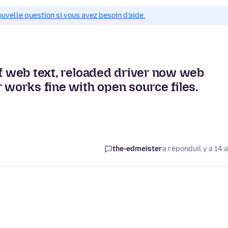
ouvelle question si vous avez besoin d’aide.
of web text, reloaded driver now web
r works fine with open source files.
the-edmeister
a répondu
il y a 14 