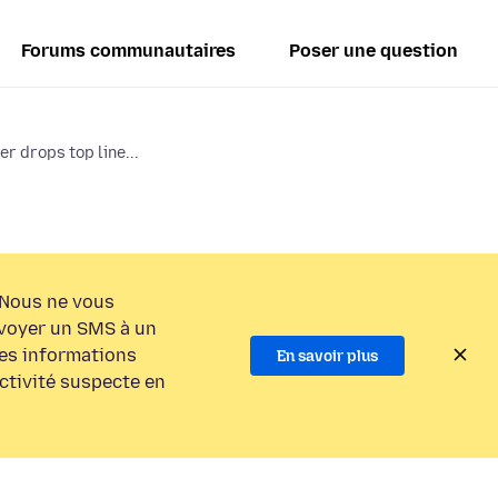
Forums communautaires
Poser une question
r drops top line...
Nous ne vous
voyer un SMS à un
es informations
En savoir plus
activité suspecte en