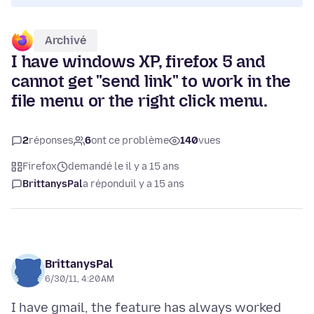
Archivé
I have windows XP, firefox 5 and
cannot get "send link" to work in the
file menu or the right click menu.
2
réponses
6
ont ce problème
140
vues
Firefox
demandé le il y a 15 ans
BrittanysPal
a répondu
il y a 15 ans
BrittanysPal
6/30/11, 4:20 AM
I have gmail, the feature has always worked