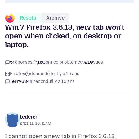
Résolu
Archivé
Win 7 Firefox 3.6.13, new tab won't
open when clicked, on desktop or
laptop.
5
réponses
103
ont ce problème
210
vues
Firefox
demandé le il y a 15 ans
Terry634
a répondu
il y a 15 ans
tederer
2/21/11, 10:41 AM
I cannot open a new tab in Firefox 3.6.13,