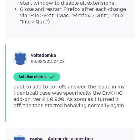
start window to disable all extensions.
Close and restart Firefox after each change
via "File > Exit" (Mac: "Firefox > Quit"; Linux:
"File > Quit")
yoitsdomka
06/02/2011 04:03
Solution choisie
Just to add to cor-el's answer, the issue in my
(identical) case was specifically the DivX HiQ
add-on, ver 2.1.0.900. As soon as I turned it
Auteur de la question
renbe