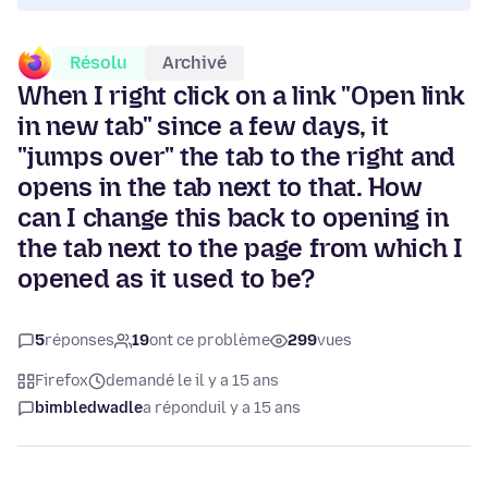
Résolu
Archivé
When I right click on a link "Open link
in new tab" since a few days, it
"jumps over" the tab to the right and
opens in the tab next to that. How
can I change this back to opening in
the tab next to the page from which I
opened as it used to be?
5
réponses
19
ont ce problème
299
vues
Firefox
demandé le il y a 15 ans
bimbledwadle
a répondu
il y a 15 ans