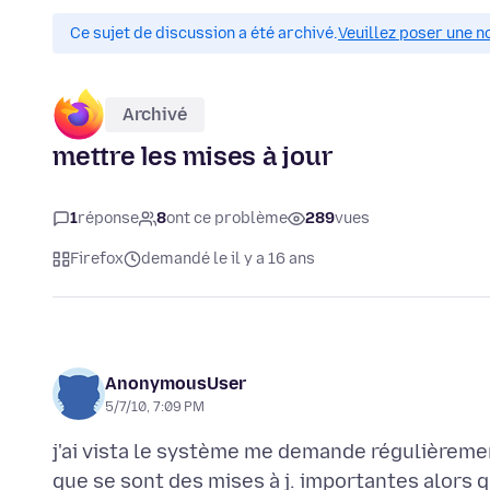
Ce sujet de discussion a été archivé.
Veuillez poser une n
Archivé
mettre les mises à jour
1
réponse
8
ont ce problème
289
vues
Firefox
demandé le il y a 16 ans
AnonymousUser
5/7/10, 7:09 PM
j'ai vista le système me demande régulièremen
que se sont des mises à j. importantes alors q