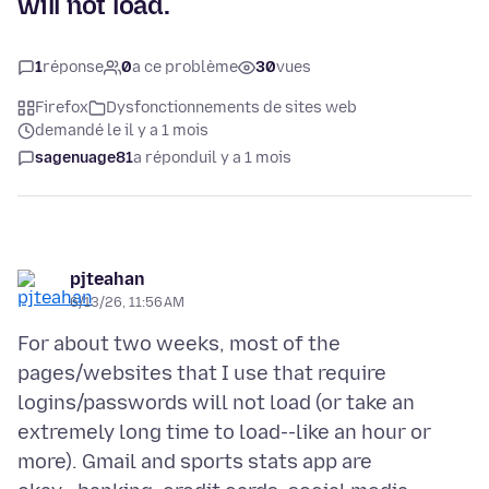
will not load.
1
réponse
0
a ce problème
30
vues
Firefox
Dysfonctionnements de sites web
demandé le il y a 1 mois
sagenuage81
a répondu
il y a 1 mois
pjteahan
6/13/26, 11:56 AM
For about two weeks, most of the
pages/websites that I use that require
logins/passwords will not load (or take an
extremely long time to load--like an hour or
more). Gmail and sports stats app are