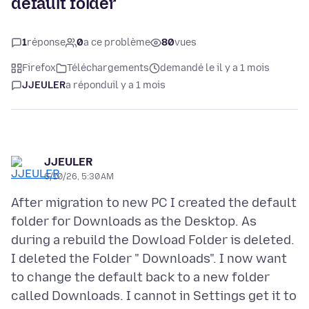
default folder
1
réponse
0
a ce problème
80
vues
Firefox
Téléchargements
demandé le il y a 1 mois
JJEULER
a répondu
il y a 1 mois
JJEULER
6/10/26, 5:30 AM
After migration to new PC I created the default
folder for Downloads as the Desktop. As
during a rebuild the Dowload Folder is deleted.
I deleted the Folder " Downloads". I now want
to change the default back to a new folder
called Downloads. I cannot in Settings get it to