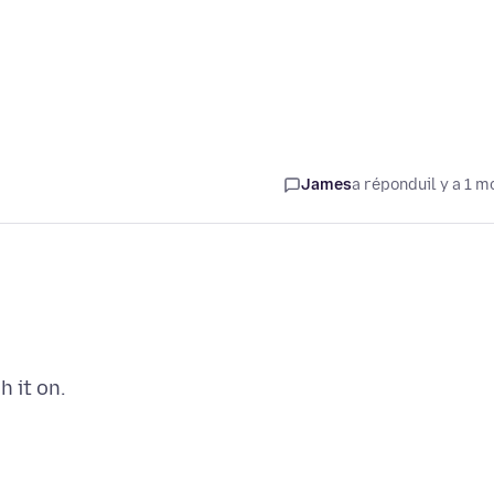
James
a répondu
il y a 1 m