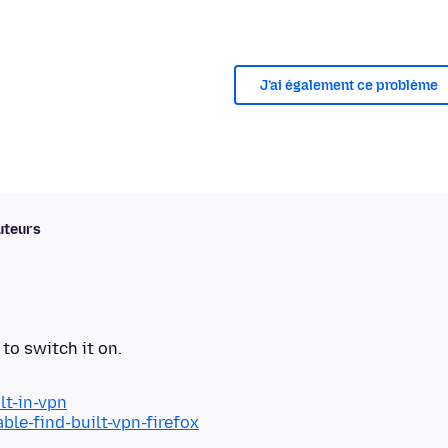
J’ai également ce problème
uteurs
lt-in-vpn
ble-find-built-vpn-firefox