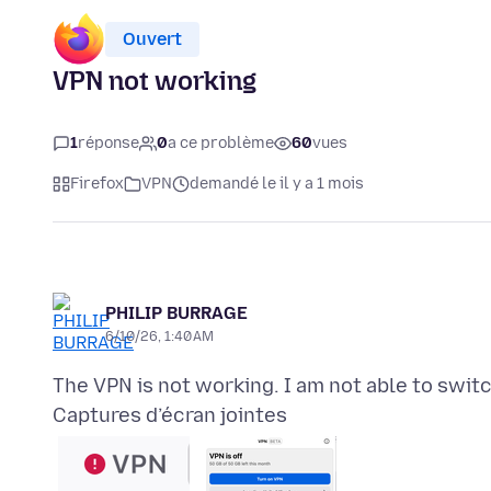
Ouvert
VPN not working
1
réponse
0
a ce problème
60
vues
Firefox
VPN
demandé le il y a 1 mois
PHILIP BURRAGE
6/10/26, 1:40 AM
Captures d’écran jointes