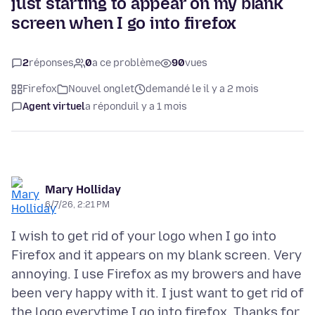
just starting to appear on my blank
screen when I go into firefox
2
réponses
0
a ce problème
90
vues
Firefox
Nouvel onglet
demandé le il y a 2 mois
Agent virtuel
a répondu
il y a 1 mois
Mary Holliday
6/7/26, 2:21 PM
I wish to get rid of your logo when I go into
Firefox and it appears on my blank screen. Very
annoying. I use Firefox as my browers and have
been very happy with it. I just want to get rid of
the logo everytime I go into firefox. Thanks for