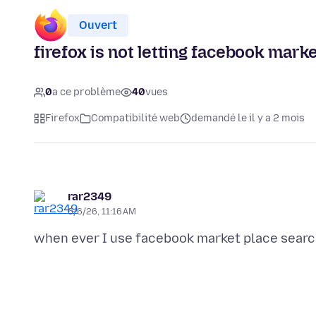
Ouvert
firefox is not letting facebook mark
0
a ce problème
40
vues
Firefox
Compatibilité web
demandé le il y a 2 mois
rar2349
6/6/26, 11:16 AM