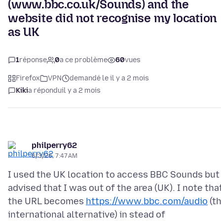
(www.bbc.co.uk/Sounds) and the
website did not recognise my location
as UK
1
réponse
0
a ce problème
60
vues
Firefox
VPN
demandé le il y a 2 mois
Kiki
a répondu
il y a 2 mois
philperry62
6/3/26, 7:47 AM
I used the UK location to access BBC Sounds but 
advised that I was out of the area (UK). I note tha
the URL becomes
https://www.bbc.com/audio
(t
international alternative) in stead of