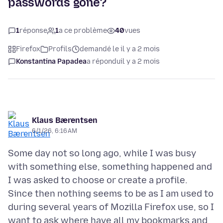
passwords gone?
1
réponse
1
a ce problème
40
vues
Firefox
Profils
demandé le il y a 2 mois
Konstantina Papadea
a répondu
il y a 2 mois
Klaus Bærentsen
6/1/26, 6:16 AM
Some day not so long ago, while I was busy
with something else, something happened and
I was asked to choose or create a profile.
Since then nothing seems to be as I am used to
during several years of Mozilla Firefox use, so I
want to ask where have all my bookmarks and