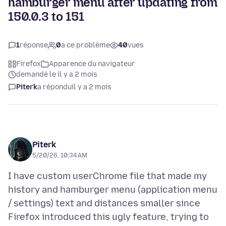
hamburger menu after updating from
150.0.3 to 151
1
réponse
0
a ce problème
40
vues
Firefox
Apparence du navigateur
demandé le il y a 2 mois
Piterk
a répondu
il y a 2 mois
Piterk
5/20/26, 10:34 AM
I have custom userChrome file that made my
history and hamburger menu (application menu
/ settings) text and distances smaller since
Firefox introduced this ugly feature, trying to