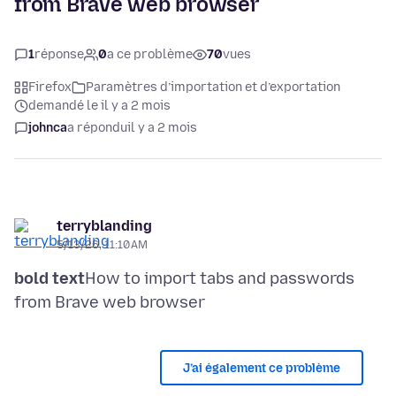
from Brave web browser
1
réponse
0
a ce problème
70
vues
Firefox
Paramètres d’importation et d’exportation
demandé le il y a 2 mois
johnca
a répondu
il y a 2 mois
terryblanding
5/13/26, 11:10 AM
bold text
How to import tabs and passwords
J’ai également ce problème