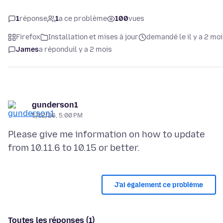
1
réponse
1
a ce problème
100
vues
Firefox
Installation et mises à jour
demandé le il y a 2 mo
James
a répondu
il y a 2 mois
gunderson1
5/12/26, 5:00 PM
Please give me information on how to update
J’ai également ce problème
Toutes les réponses (1)