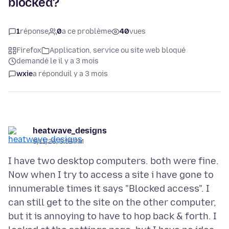
blocked?
1
réponse
0
a ce problème
40
vues
Firefox
Application, service ou site web bloqué
demandé le il y a 3 mois
wxie
a répondu
il y a 3 mois
heatwave_designs
5/11/26, 5:55 PM
I have two desktop computers. both were fine.
Now when I try to access a site i have gone to
innumerable times it says "Blocked access". I
can still get to the site on the other computer,
but it is annoying to have to hop back & forth. I