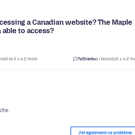
ccessing a Canadian website? The Maple
 able to access?
dé le il y a 2 mois
TyDraniu
a répondu
il y a 2 m
J’ai également ce problème