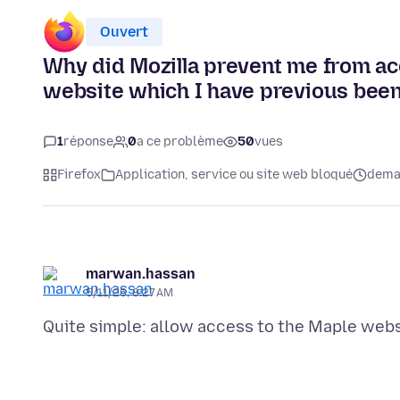
Ouvert
Why did Mozilla prevent me from a
website which I have previous been
1
réponse
0
a ce problème
50
vues
Firefox
Application, service ou site web bloqué
deman
marwan.hassan
5/11/26, 8:27 AM