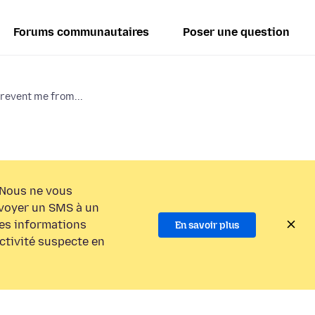
Forums communautaires
Poser une question
revent me from...
Nous ne vous
voyer un SMS à un
es informations
En savoir plus
activité suspecte en