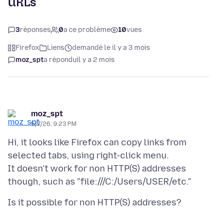
URLs
3
réponses
0
a ce problème
10
vues
Firefox
Liens
demandé le il y a 3 mois
moz_spt
a répondu
il y a 2 mois
moz_spt
5/7/26, 9:23 PM
Hi, it looks like Firefox can copy links from
selected tabs, using right-click menu.
It doesn't work for non HTTP(S) addresses