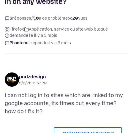
in on any website?
5
réponses
0
a ce problème
20
vues
Firefox
Application, service ou site web bloqué
demandé le il y a 3 mois
Phantom
a répondu
il y a 3 mois
pndzdesign
5/6/26, 6:57 PM
i can not log in to sites which are linked to my
google accounts, its times out every time?