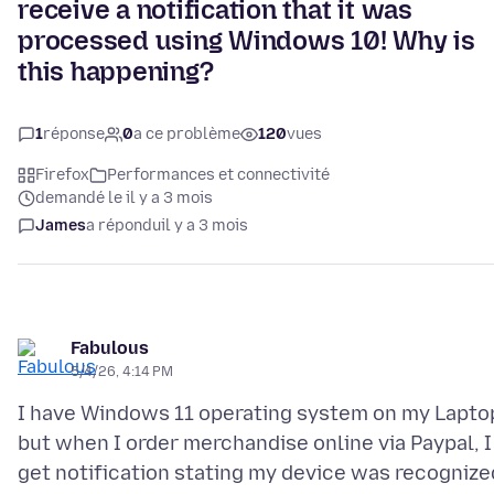
receive a notification that it was
processed using Windows 10! Why is
this happening?
1
réponse
0
a ce problème
120
vues
Firefox
Performances et connectivité
demandé le il y a 3 mois
James
a répondu
il y a 3 mois
Fabulous
5/4/26, 4:14 PM
I have Windows 11 operating system on my Lapto
but when I order merchandise online via Paypal, I
get notification stating my device was recognize