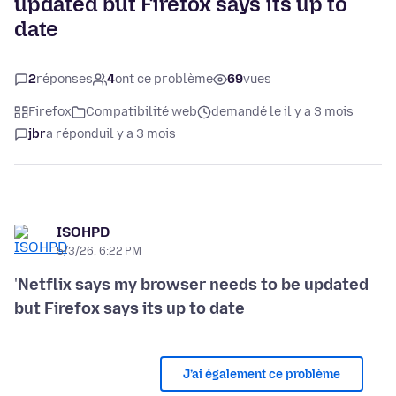
updated but Firefox says its up to
date
2
réponses
4
ont ce problème
69
vues
Firefox
Compatibilité web
demandé le il y a 3 mois
jbr
a répondu
il y a 3 mois
ISOHPD
5/3/26, 6:22 PM
'
Netflix says my browser needs to be updated
but Firefox says its up to date
J’ai également ce problème