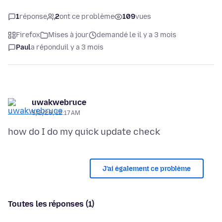
1
réponse
2
ont ce problème
109
vues
Firefox
Mises à jour
demandé le il y a 3 mois
Paul
a répondu
il y a 3 mois
uwakwebruce
5/2/26, 12:17 AM
J’ai également ce problème
Toutes les réponses (1)