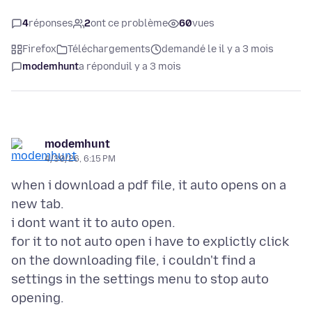
4
réponses
2
ont ce problème
60
vues
Firefox
Téléchargements
demandé le il y a 3 mois
modemhunt
a répondu
il y a 3 mois
modemhunt
4/30/26, 6:15 PM
when i download a pdf file, it auto opens on a
new tab.
i dont want it to auto open.
for it to not auto open i have to explictly click
on the downloading file, i couldn't find a
settings in the settings menu to stop auto