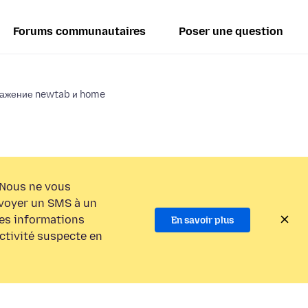
Forums communautaires
Poser une question
ражение newtab и home
Nous ne vous
voyer un SMS à un
es informations
En savoir plus
activité suspecte en