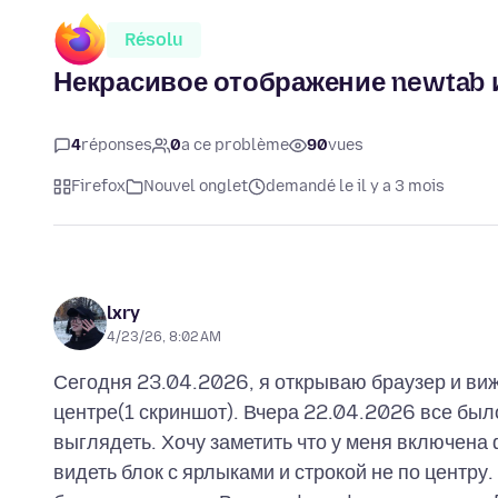
Résolu
Некрасивое отображение newtab 
4
réponses
0
a ce problème
90
vues
Firefox
Nouvel onglet
demandé le il y a 3 mois
lxry
4/23/26, 8:02 AM
Сегодня 23.04.2026, я открываю браузер и вижу
центре(1 скриншот). Вчера 22.04.2026 все было
выглядеть. Хочу заметить что у меня включена
видеть блок с ярлыками и строкой не по центру.