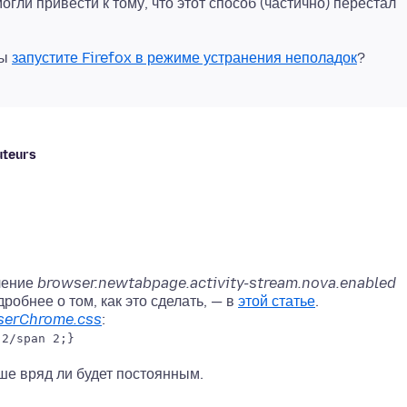
гли привести к тому, что этот способ (частично) перестал
вы
запустите Firefox в режиме устранения неполадок
uteurs
чение
browser.newtabpage.activity-stream.nova.enabled
дробнее о том, как это сделать, — в
этой статье
.
serChrome.css
:
 2/span 2;}