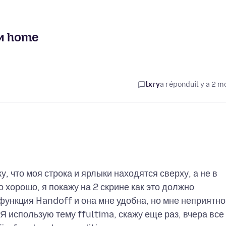
и home
lxry
a répondu
il y a 2 m
, что моя строка и ярлыки находятся сверху, а не в
 хорошо, я покажу на 2 скрине как это должно
 функция Handoff и она мне удобна, но мне неприятно
 Я использую тему ffultima, скажу еще раз, вчера все