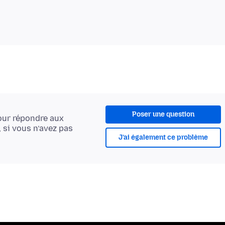
Poser une question
ur répondre aux
, si vous n’avez pas
J’ai également ce problème