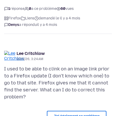
1
réponse
0
a ce problème
60
vues
Firefox
Liens
demandé le il y a 4 mois
Denys
a répondu
il y a 4 mois
Lee Critchlow
3/29/26, 3:24 AM
I used to be able to clink on an image link prior
to a Firefox update (I don't know which one) to
go to that site. Firefox gives me that it cannot
find the server. What can I do to correct this