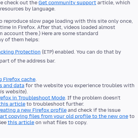
se check out the
Get community support
article, which
to reproduce slow page loading with this site only once,
time in Firefox. After that, videos loaded almost
 an account there.) Here are some standard
cking Protection
(ETP) enabled. You can do that by
 part of the address bar.
g Firefox cache
.
s and data
for the website you experience troubles with
his website
).
refox in Troubleshoot Mode
. If the problem doesn't
this article
to troubleshoot further.
reating a new Firefox profile
and check if the issue
art copying files from your old profile to the new one
to
 See
this article
on what files to copy.