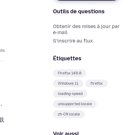
Outils de questions
Obtenir des mises à jour par
e-mail
S’inscrire au flux
ois
Étiquettes
Firefox 149.0
Windows 11
firefox
loading-speed
，
unsupported locale
zh-CN locale
载
Voir aussi