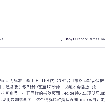
ois
Denys
a répondu
il y a 2 m
踪保护设置为标准，基于 HTTPS 的 DNS”启用策略为默认保护
签页时，通常要加载5秒钟甚至10秒钟，视频才会播放（如
个抖音账号，打开同样的书签页面，edge并未出现明显加
现明显加载画面。这个情况也许是从近期firefox自动更