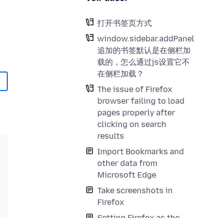
打开书签页方式
window.sidebar.addPanel
追加的书签默认是在侧栏加
载的，怎么通过js设置它不
在侧栏加载？
The issue of Firefox
browser failing to load
pages properly after
clicking on search
results
Import Bookmarks and
other data from
Microsoft Edge
Take screenshots in
Firefox
Setting Firefox as the