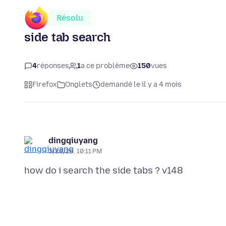
Résolu
side tab search
4
réponses
1
a ce problème
150
vues
Firefox
Onglets
demandé le il y a 4 mois
dingqiuyang
3/26/26, 10:11 PM