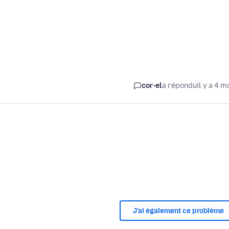
cor-el
a répondu
il y a 4 m
J’ai également ce problème