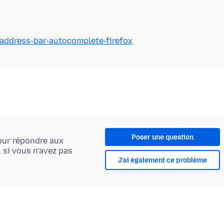
/address-bar-autocomplete-firefox
Poser une question
ur répondre aux
, si vous n’avez pas
J’ai également ce problème