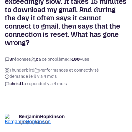
exceedingly slow. It takes 15 minutes
to download my gmail. And during
the day it often says it cannot
connect to gmail, then says that the
connection is reset. What has gone
wrong?
3
réponses
0
a ce problème
100
vues
Thunderbird
Performances et connectivité
demandé le il y a 4 mois
christ1
a répondu
il y a 4 mois
BenjaminHopkinson
3/19/26, 5:41 AM