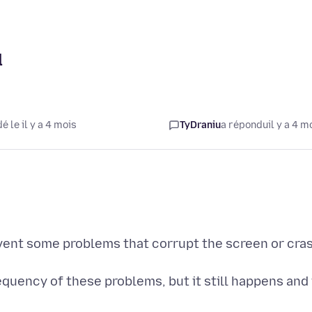
d
 le il y a 4 mois
TyDraniu
a répondu
il y a 4 m
vent some problems that corrupt the screen or cra
equency of these problems, but it still happens and 