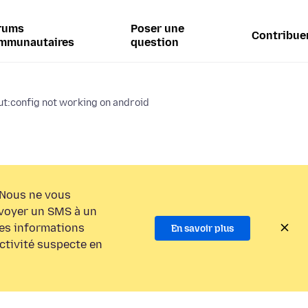
rums
Poser une
Contribue
mmunautaires
question
t:config not working on android
Nous ne vous
voyer un SMS à un
es informations
En savoir plus
activité suspecte en