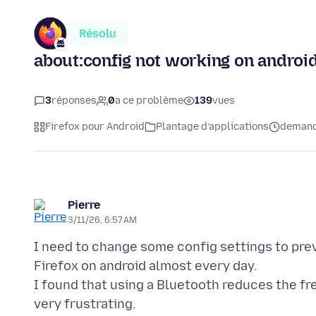
Résolu
about:config not working on androi
3
réponses
0
a ce problème
139
vues
Firefox pour Android
Plantage d’applications
demandé
Pierre
3/11/26, 6:57 AM
I need to change some config settings to pre
Firefox on android almost every day.
I found that using a Bluetooth reduces the fr