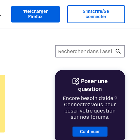
Télécharger
S’inscrire/Se
r
Firefox
connecter
Poser une
question
Encore besoin d’aide ?
Connectez-vous pour
poser votre question
sur nos forums.
Continuer