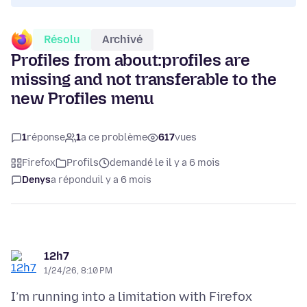
Résolu
Archivé
Profiles from about:profiles are
missing and not transferable to the
new Profiles menu
1
réponse
1
a ce problème
617
vues
Firefox
Profils
demandé le il y a 6 mois
Denys
a répondu
il y a 6 mois
12h7
1/24/26, 8:10 PM
I’m running into a limitation with Firefox