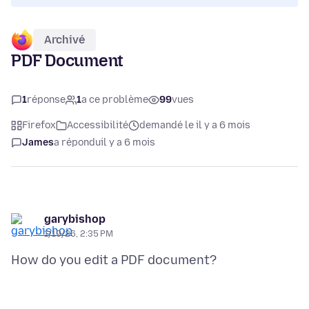
Archivé
PDF Document
1
réponse
1
a ce problème
99
vues
Firefox
Accessibilité
demandé le il y a 6 mois
James
a répondu
il y a 6 mois
garybishop
1/19/26, 2:35 PM