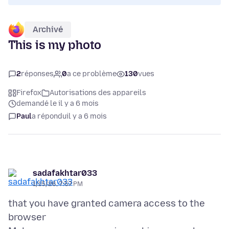
Archivé
This is my photo
2
réponses
0
a ce problème
130
vues
Firefox
Autorisations des appareils
demandé le il y a 6 mois
Paul
a répondu
il y a 6 mois
sadafakhtar033
1/15/26, 7:57 PM
that you have granted camera access to the
browser