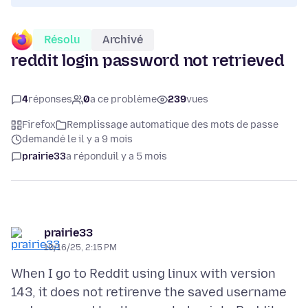
Résolu
Archivé
reddit login password not retrieved
4
réponses
0
a ce problème
239
vues
Firefox
Remplissage automatique des mots de passe
demandé le il y a 9 mois
prairie33
a répondu
il y a 5 mois
prairie33
10/16/25, 2:15 PM
When I go to Reddit using linux with version
143, it does not retirenve the saved username