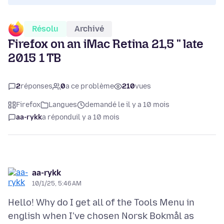
Résolu
Archivé
Firefox on an iMac Retina 21,5 " late
2015 1 TB
2
réponses
0
a ce problème
210
vues
Firefox
Langues
demandé le il y a 10 mois
aa-rykk
a répondu
il y a 10 mois
aa-rykk
10/1/25, 5:46 AM
Hello! Why do I get all of the Tools Menu in
english when I've chosen Norsk Bokmål as