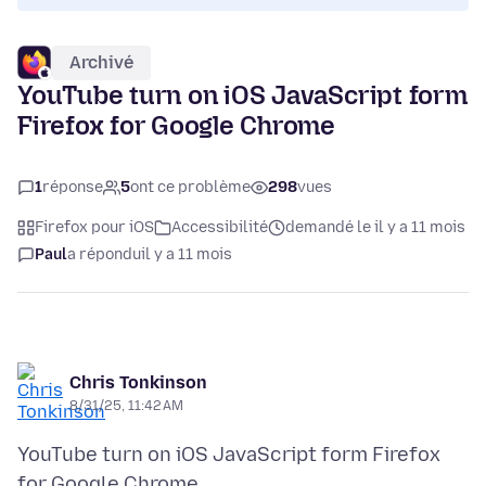
Archivé
YouTube turn on iOS JavaScript form
Firefox for Google Chrome
1
réponse
5
ont ce problème
298
vues
Firefox pour iOS
Accessibilité
demandé le il y a 11 mois
Paul
a répondu
il y a 11 mois
Chris Tonkinson
8/31/25, 11:42 AM
YouTube turn on iOS JavaScript form Firefox